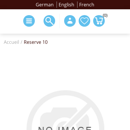
German
English
French
(0)
Accueil
/
Reserve 10