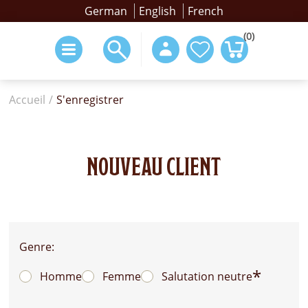
German
English
French
(0)
Accueil
/
S'enregistrer
NOUVEAU CLIENT
Genre:
*
Homme
Femme
Salutation neutre