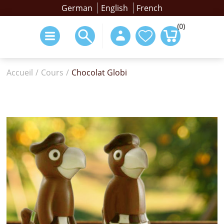
German
English
French
(0)
Accueil
/
Cours
/
Chocolat Globi