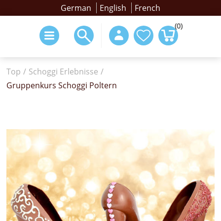
German
English
French
(0)
Top
/
Schoggi Erlebnisse
/
Gruppenkurs Schoggi Poltern