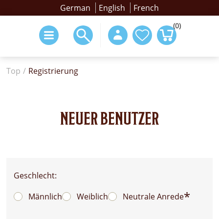
German
English
French
(0)
Top
/
Registrierung
NEUER BENUTZER
Geschlecht:
*
Männlich
Weiblich
Neutrale Anrede