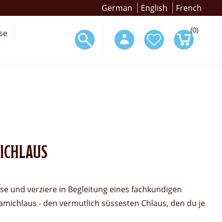
German
English
French
(0)
se
ICHLAUS
esse und verziere in Begleitung eines fachkundigen
amichlaus - den vermutlich süssesten Chlaus, den du je