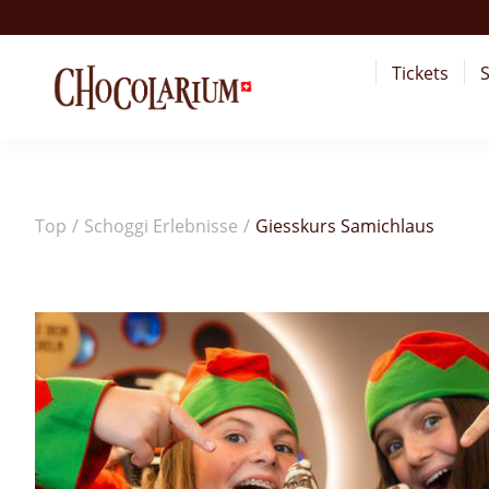
Tickets
S
Top
/
Schoggi Erlebnisse
/
Giesskurs Samichlaus