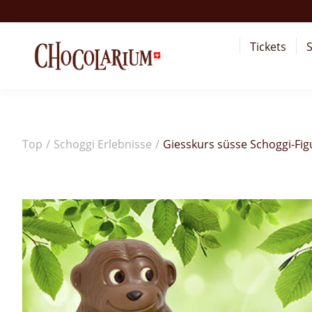
Tickets
S
Top
/
Schoggi Erlebnisse
/
Giesskurs süsse Schoggi-Fi